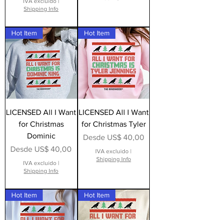
IVA excluido
|
Shipping Info
Hot Item
Hot Item
LICENSED All I Want
LICENSED All I Want
for Christmas
for Christmas Tyler
Dominic
Precio de oferta
Desde
US$ 40,00
Precio de oferta
Desde
US$ 40,00
IVA excluido
|
Shipping Info
IVA excluido
|
Shipping Info
Hot Item
Hot Item