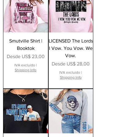
Smutville Shirt |
LICENSED The Lords
Booktok
I Vow. You Vow. We
Vow.
Precio de oferta
Desde
US$ 23,00
Precio de oferta
Desde
US$ 28,00
IVA excluido
|
Shipping Info
IVA excluido
|
Shipping Info