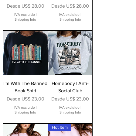
Precio de oferta
Precio de oferta
Desde
US$ 28,00
Desde
US$ 28,00
IVA excluido
|
IVA excluido
|
Shipping Info
Shipping Info
I'm With The Banned
Homebody | Anti-
Book Shirt
Social Club
Precio de oferta
Precio de oferta
Desde
US$ 23,00
Desde
US$ 23,00
IVA excluido
|
IVA excluido
|
Shipping Info
Shipping Info
Hot Item