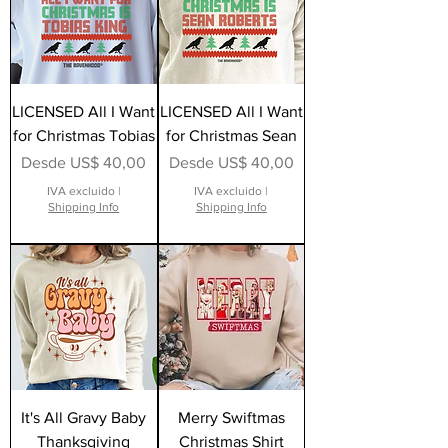
LICENSED All I Want
LICENSED All I Want
for Christmas Tobias
for Christmas Sean
Precio de oferta
Precio de oferta
Desde
US$ 40,00
Desde
US$ 40,00
IVA excluido
|
IVA excluido
|
Shipping Info
Shipping Info
It's All Gravy Baby
Merry Swiftmas
Thanksgiving
Christmas Shirt