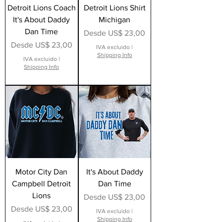
Detroit Lions Coach
Detroit Lions Shirt
It's About Daddy
Michigan
Dan Time
Precio de oferta
Desde
US$ 23,00
Precio de oferta
Desde
US$ 23,00
IVA excluido
|
Shipping Info
IVA excluido
|
Shipping Info
Motor City Dan
It's About Daddy
Campbell Detroit
Dan Time
Lions
Precio de oferta
Desde
US$ 23,00
Precio de oferta
Desde
US$ 23,00
IVA excluido
|
Shipping Info