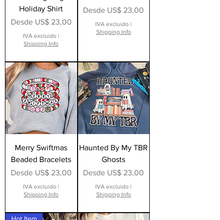
Holiday Shirt
Precio de oferta
Desde
US$ 23,00
Precio de oferta
Desde
US$ 23,00
IVA excluido
|
Shipping Info
IVA excluido
|
Shipping Info
Merry Swiftmas
Haunted By My TBR
Beaded Bracelets
Ghosts
Precio de oferta
Precio de oferta
Desde
US$ 23,00
Desde
US$ 23,00
IVA excluido
|
IVA excluido
|
Shipping Info
Shipping Info
Hot Item