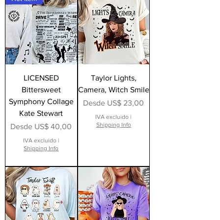
LICENSED
Taylor Lights,
Bittersweet
Camera, Witch Smile
Symphony Collage
Precio de oferta
Desde
US$ 23,00
Kate Stewart
IVA excluido
|
Shipping Info
Precio de oferta
Desde
US$ 40,00
IVA excluido
|
Shipping Info